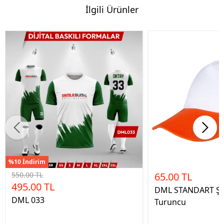
İlgili Ürünler
%10 İndirim
550.00 TL
65.00 TL
495.00 TL
DML STANDART Şa
DML 033
Turuncu