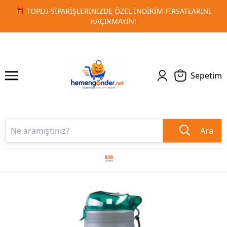
ATLARINI
🚀 KURUMSAL PROMOSYON VE MATBAA ÜRÜNLERI
1
2
TESLIMAT!
Sepetim
Ara