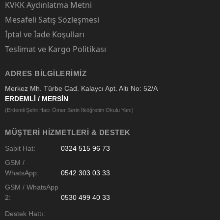
KVKK Aydınlatma Metni
Mesafeli Satış Sözleşmesi
İptal ve İade Koşulları
Teslimat ve Kargo Politikası
ADRES BILGILERIMIZ
Merkez Mh. Türbe Cad. Kalaycı Apt. Altı No: 52/A
ERDEMLİ / MERSİN
(Erdemli Şehit Hacı Ömer Serin İlköğretim Okulu Yanı)
MÜŞTERI HIZMETLERI & DESTEK
Sabit Hat:
0324 515 96 73
GSM /
WhatsApp:
0542 303 03 33
GSM / WhatsApp
2:
0530 499 40 33
Destek Hattı: