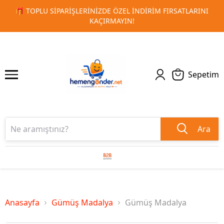
ZDE ÖZEL İNDIRIM FIRSATLARINI
🚀 KURUMSAL PROMOSYON
1
2
ÇIRMAYIN!
T
Sepetim
Ara
Anasayfa
Gümüş Madalya
Gümüş Madalya