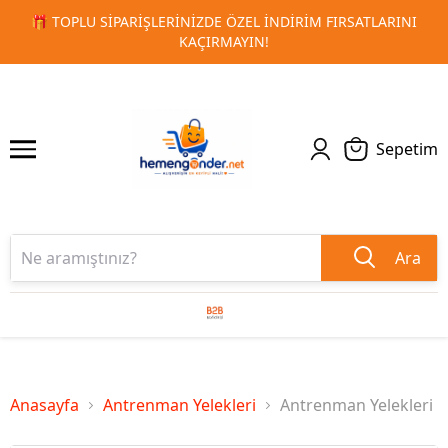
NI
🚀 KURUMSAL PROMOSYON VE MATBAA ÜRÜNLERINDE HI
1
2
TESLIMAT!
Sepetim
Ara
Anasayfa
Antrenman Yelekleri
Antrenman Yelekleri