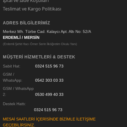
İptal ve İade Koşulları
Teslimat ve Kargo Politikası
ADRES BILGILERIMIZ
Merkez Mh. Türbe Cad. Kalaycı Apt. Altı No: 52/A
ERDEMLİ / MERSİN
(Erdemli Şehit Hacı Ömer Serin İlköğretim Okulu Yanı)
MÜŞTERI HIZMETLERI & DESTEK
Sabit Hat:
0324 515 96 73
GSM /
WhatsApp:
0542 303 03 33
GSM / WhatsApp
2:
0530 499 40 33
Destek Hattı:
0324 515 96 73
MESAİ SAATLERİ İÇERİSİNDE BİZİMLE İLETİŞİME
GEÇEBİLİRSİNİZ.