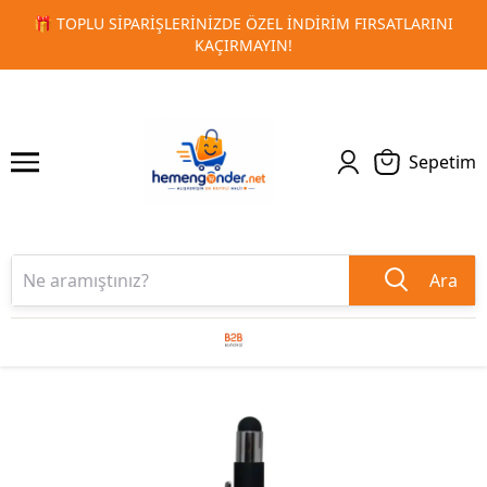
RSATLARINI
🚀 KURUMSAL PROMOSYON VE MATBAA ÜRÜNLE
1
2
TESLIMAT!
Sepetim
Ara