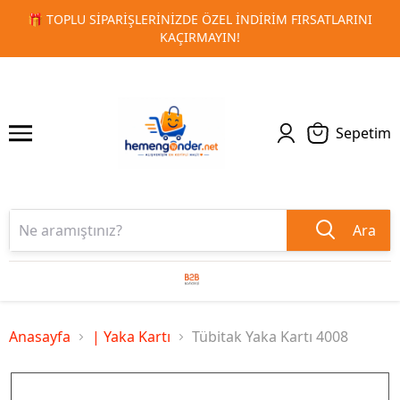
ATLARINI
🚀 KURUMSAL PROMOSYON VE MATBAA ÜRÜNLERI
1
2
TESLIMAT!
Sepetim
Ara
Anasayfa
| Yaka Kartı
Tübitak Yaka Kartı 4008