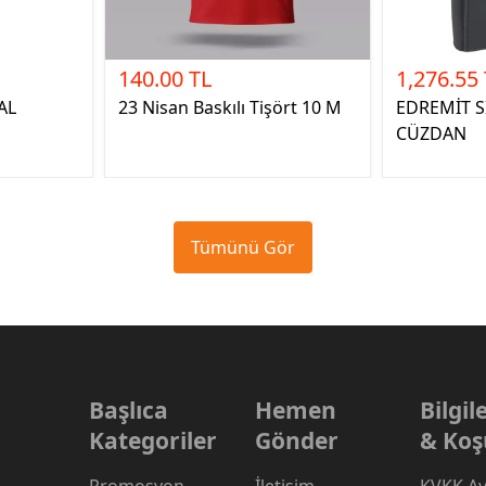
140.00 TL
1,276.55
AL
23 Nisan Baskılı Tişört 10 M
EDREMİT S
CÜZDAN
Tümünü Gör
Başlıca
Hemen
Bilgi
Kategoriler
Gönder
& Koş