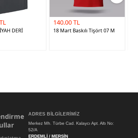
 TL
140.00 TL
1
İYAH DERİ
18 Mart Baskılı Tişört 07 M
29
ADRES BILGILERIMIZ
lendirme
ullar
Merkez Mh. Türbe Cad. Kalaycı Apt. Altı No:
52/A
ERDEMLİ / MERSİN