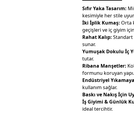
Sıfır Yaka Tasarım:
Mi
kesimiyle her stile uyu
İki İplik Kumaş:
Orta k
geçişleri ve iç giyim için
Rahat Kalıp:
Standart 
sunar.
Yumuşak Dokulu İç Y
tutar.
Ribana Manşetler:
Kol
formunu koruyan yapı
Endüstriyel Yıkamay
kullanım sağlar.
Baskı ve Nakış İçin U
İş Giyimi & Günlük K
ideal tercihtir.