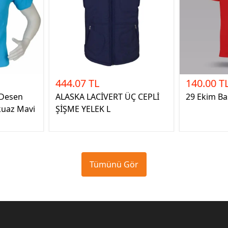
444.07 TL
140.00 T
 Desen
ALASKA LACİVERT ÜÇ CEPLİ
29 Ekim Bas
kuaz Mavi
ŞİŞME YELEK L
Tümünü Gör