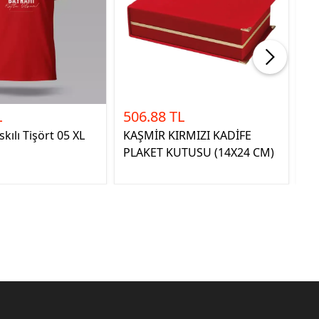
L
506.88 TL
1
kılı Tişört 05 XL
KAŞMİR KIRMIZI KADİFE
23
PLAKET KUTUSU (14X24 CM)