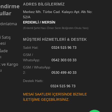
ADRES BILGILERIMIZ
lendirme
ullar
Merkez Mh. Türbe Cad. Kalaycı Apt. Altı No:
52/A
ERDEMLİ / MERSİN
dınlatma
(Erdemli Şehit Hacı Ömer Serin İlköğretim Okulu Yanı)
 Satış
MÜŞTERI HIZMETLERI & DESTEK
esi
Sabit Hat:
0324 515 96 73
 İade
GSM /
ı
WhatsApp:
0542 303 03 33
t ve Kargo
GSM / WhatsApp
sı
2:
0530 499 40 33
Destek Hattı:
0324 515 96 73
MESAİ SAATLERİ İÇERİSİNDE BİZİMLE
İLETİŞİME GEÇEBİLİRSİNİZ.