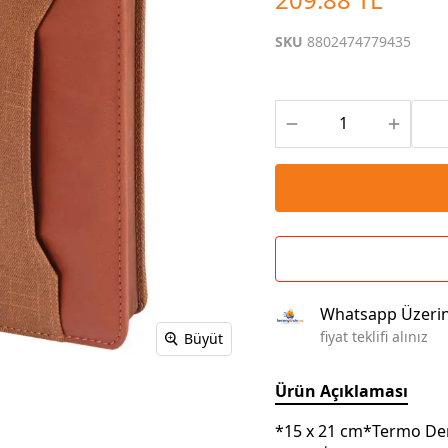
Çoklu Şarj Kabloları
Sunum Panosu
Kahve Setleri
SKU
8802474779435
Kablosuz Şarj
Branda | Afiş | Poster
Powerbank Defter
Baskılı Masa Örtüsü
Wireless Masa Lambası
Whatsapp Üzeri
fiyat teklifi alınız
Büyüt
Ürün Açıklaması
*15 x 21 cm*Termo Der