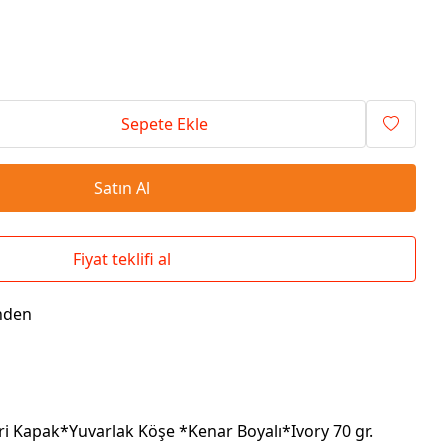
Seyahat Çantaları
El İlanı / Broşürü
Chef Önlükleri
Duvar Saatleri
Bez Çanta
Kaşe
Masa Üstü Setler
Okul Çantaları
Sepete Ekle
Satın Al
Fiyat teklifi al
nden
i Kapak*Yuvarlak Köşe *Kenar Boyalı*Ivory 70 gr.