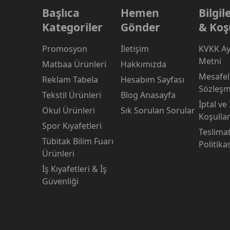
Başlıca
Hemen
Bilgi
Kategoriler
Gönder
& Koş
Promosyon
İletişim
KVKK Ay
Metni
Matbaa Ürünleri
Hakkımızda
Mesafeli
Reklam Tabela
Hesabım Sayfası
Sözleşm
Tekstil Ürünleri
Blog Anasayfa
İptal ve
Okul Ürünleri
Sık Sorulan Sorular
Koşullar
Spor Kıyafetleri
Teslima
Tübitak Bilim Fuarı
Politika
Ürünleri
İş Kıyafetleri & İş
Güvenliği