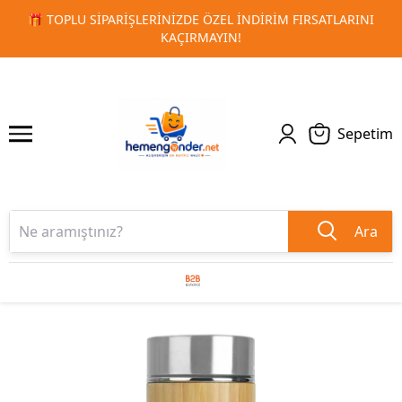
DIRIM FIRSATLARINI
🚀 KURUMSAL PROMOSYON VE MATBAA
1
2
TESLIMAT!
Sepetim
Ara