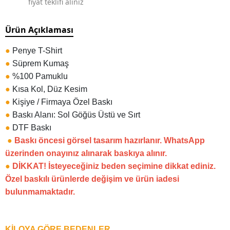
fiyat teklifi alınız
Ürün Açıklaması
●
Penye T-Shirt
●
Süprem Kumaş
●
%100 Pamuklu
●
Kısa Kol, Düz Kesim
●
Kişiye / Firmaya Özel Baskı
●
Baskı Alanı: Sol Göğüs Üstü ve Sırt
●
DTF Baskı
●
Baskı öncesi görsel tasarım hazırlanır. WhatsApp
üzerinden onayınız alınarak baskıya alınır.
●
DİKKAT! İsteyeceğiniz beden seçimine dikkat ediniz.
Özel baskılı ürünlerde değişim ve ürün iadesi
bulunmamaktadır.
KİLOYA GÖRE BEDENLER