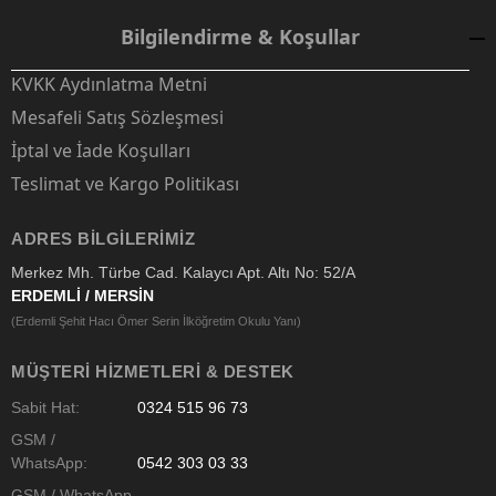
Bilgilendirme & Koşullar
KVKK Aydınlatma Metni
Mesafeli Satış Sözleşmesi
İptal ve İade Koşulları
Teslimat ve Kargo Politikası
ADRES BILGILERIMIZ
Merkez Mh. Türbe Cad. Kalaycı Apt. Altı No: 52/A
ERDEMLİ / MERSİN
(Erdemli Şehit Hacı Ömer Serin İlköğretim Okulu Yanı)
MÜŞTERI HIZMETLERI & DESTEK
Sabit Hat:
0324 515 96 73
GSM /
WhatsApp:
0542 303 03 33
GSM / WhatsApp