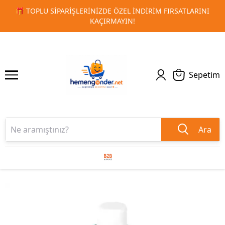
LARINI
🚀 KURUMSAL PROMOSYON VE MATBAA ÜRÜNLERIND
1
2
TESLIMAT!
Sepetim
Ara