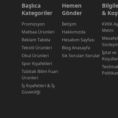
Başlıca
Hemen
Bilgi
Kategoriler
Gönder
& Koş
Promosyon
İletişim
KVKK Ay
Metni
Matbaa Ürünleri
Hakkımızda
Mesafeli
Reklam Tabela
Hesabım Sayfası
Sözleşm
Tekstil Ürünleri
Blog Anasayfa
İptal ve
Okul Ürünleri
Sık Sorulan Sorular
Koşullar
Spor Kıyafetleri
Teslima
Tübitak Bilim Fuarı
Politika
Ürünleri
İş Kıyafetleri & İş
Güvenliği