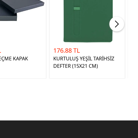
%25
L
176.88 TL
20
1
GEÇME KAPAK
KURTULUŞ YEŞİL TARİHSİZ
Pe
DEFTER (15X21 CM)