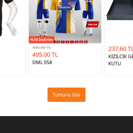
%10 İndirim
550.00 TL
237.60 T
495.00 TL
KIZILCIK 
DML 058
KUTU
Tümünü Gör