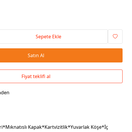
Seyahat Çantaları
El İlanı / Broşürü
Chef Önlükleri
Duvar Saatleri
Bez Çanta
Kaşe
Masa Üstü Setler
Okul Çantaları
Sepete Ekle
Satın Al
Fiyat teklifi al
nden
*Mıknatıslı Kapak*Kartvizitlik*Yuvarlak Köşe*İç