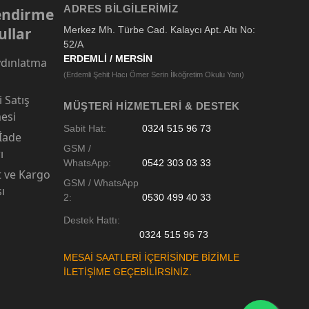
ADRES BILGILERIMIZ
lendirme
ullar
Merkez Mh. Türbe Cad. Kalaycı Apt. Altı No:
52/A
ERDEMLİ / MERSİN
dınlatma
(Erdemli Şehit Hacı Ömer Serin İlköğretim Okulu Yanı)
 Satış
MÜŞTERI HIZMETLERI & DESTEK
esi
Sabit Hat:
0324 515 96 73
 İade
GSM /
ı
WhatsApp:
0542 303 03 33
t ve Kargo
GSM / WhatsApp
sı
2:
0530 499 40 33
Destek Hattı:
0324 515 96 73
MESAİ SAATLERİ İÇERİSİNDE BİZİMLE
İLETİŞİME GEÇEBİLİRSİNİZ.