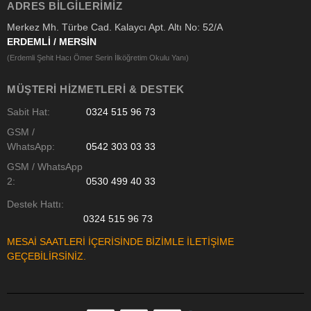
ADRES BILGILERIMIZ
Merkez Mh. Türbe Cad. Kalaycı Apt. Altı No: 52/A
ERDEMLİ / MERSİN
(Erdemli Şehit Hacı Ömer Serin İlköğretim Okulu Yanı)
MÜŞTERI HIZMETLERI & DESTEK
Sabit Hat:
0324 515 96 73
GSM /
WhatsApp:
0542 303 03 33
GSM / WhatsApp
2:
0530 499 40 33
Destek Hattı:
0324 515 96 73
MESAİ SAATLERİ İÇERİSİNDE BİZİMLE İLETİŞİME
GEÇEBİLİRSİNİZ.