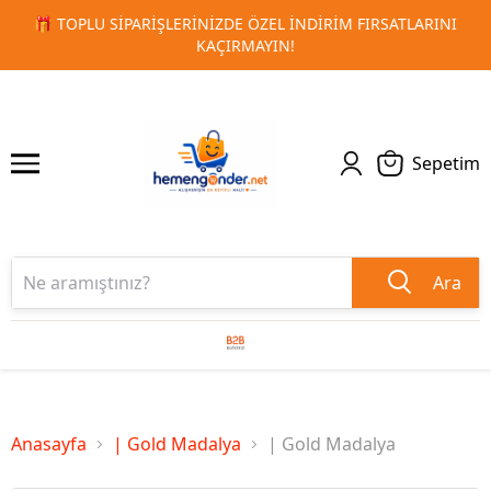
DIRIM FIRSATLARINI
🚀 KURUMSAL PROMOSYON VE MATBAA
1
2
TESLIMAT!
Sepetim
Ara
Anasayfa
| Gold Madalya
| Gold Madalya