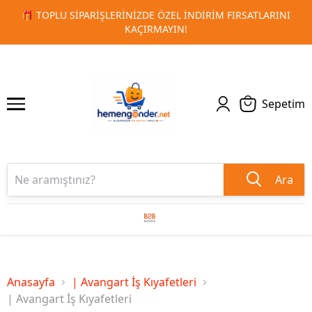
NI
🚀 KURUMSAL PROMOSYON VE MATBAA ÜRÜNLERINDE HI
1
2
TESLIMAT!
Sepetim
Ara
Anasayfa
| Avangart İş Kıyafetleri
| Avangart İş Kıyafetleri