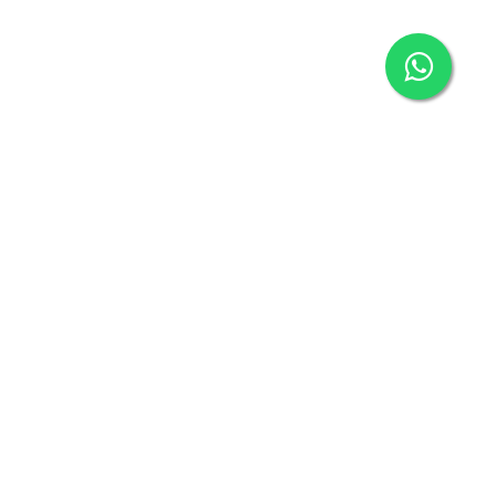
ADRES BILGILERIMIZ
lendirme
ullar
Merkez Mh. Türbe Cad. Kalaycı Apt. Altı No:
52/A
ERDEMLİ / MERSİN