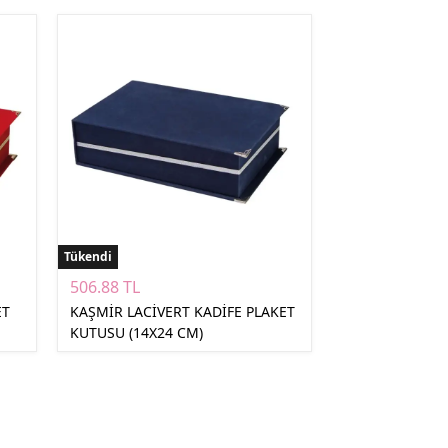
Çoklu Şarj Kabloları
Sunum Panosu
Kahve Setleri
Kablosuz Şarj
Branda | Afiş | Poster
Powerbank Defter
Baskılı Masa Örtüsü
Wireless Masa Lambası
Tükendi
506.88 TL
ET
KAŞMİR LACİVERT KADİFE PLAKET
KUTUSU (14X24 CM)