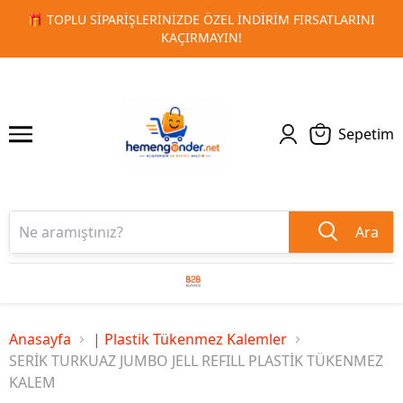
 FIRSATLARINI
🚀 KURUMSAL PROMOSYON VE MATBAA ÜRÜN
1
2
TESLIMAT!
Sepetim
Ara
Anasayfa
| Plastik Tükenmez Kalemler
SERİK TURKUAZ JUMBO JELL REFILL PLASTİK TÜKENMEZ
KALEM