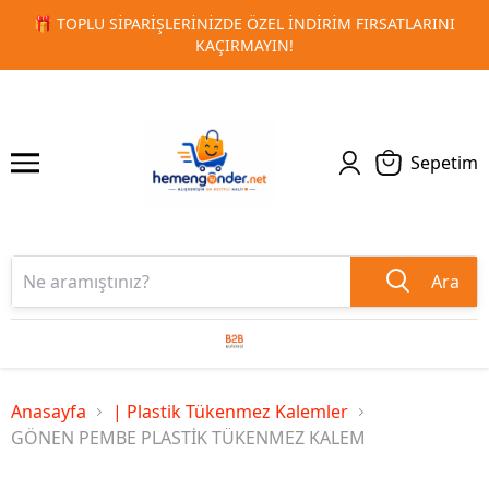
 FIRSATLARINI
🚀 KURUMSAL PROMOSYON VE MATBAA ÜRÜN
1
2
TESLIMAT!
Sepetim
Ara
Anasayfa
| Plastik Tükenmez Kalemler
GÖNEN PEMBE PLASTİK TÜKENMEZ KALEM