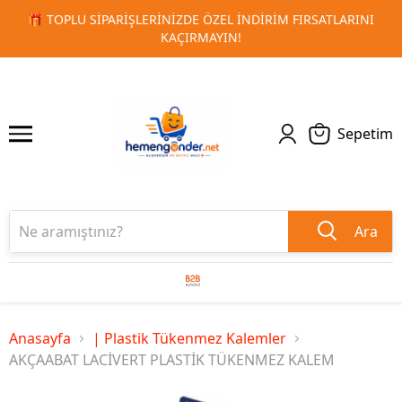
 FIRSATLARINI
🚀 KURUMSAL PROMOSYON VE MATBAA ÜRÜN
1
2
TESLIMAT!
Sepetim
Ara
Anasayfa
| Plastik Tükenmez Kalemler
AKÇAABAT LACİVERT PLASTİK TÜKENMEZ KALEM