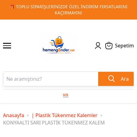
 FIRSATLARINI
🚀 KURUMSAL PROMOSYON VE MATBAA ÜRÜN
1
2
TESLIMAT!
Sepetim
Ara
Anasayfa
| Plastik Tükenmez Kalemler
KONYAALTI SARI PLASTİK TÜKENMEZ KALEM