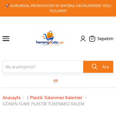
ÜNLERINDE HIZLI
🎁 TOPLU SIPARIŞLERINIZDE ÖZEL İNDIR
1
2
KAÇIRMAYIN!
Sepetim
Ara
Anasayfa
| Plastik Tükenmez Kalemler
GÖNEN FÜME PLASTİK TÜKENMEZ KALEM