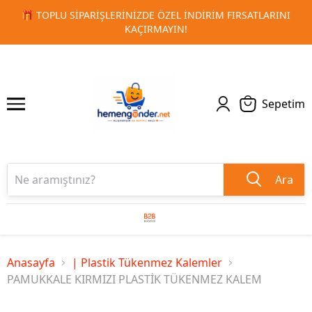
 FIRSATLARINI
🚀 KURUMSAL PROMOSYON VE MATBAA ÜRÜN
1
2
TESLIMAT!
Sepetim
Ara
Anasayfa
| Plastik Tükenmez Kalemler
PAMUKKALE KIRMIZI PLASTİK TÜKENMEZ KALEM