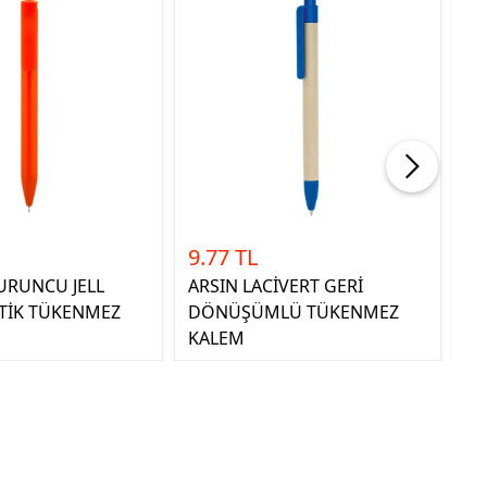
9.77 TL
8.
URUNCU JELL
ARSIN LACİVERT GERİ
AK
STİK TÜKENMEZ
DÖNÜŞÜMLÜ TÜKENMEZ
T
KALEM