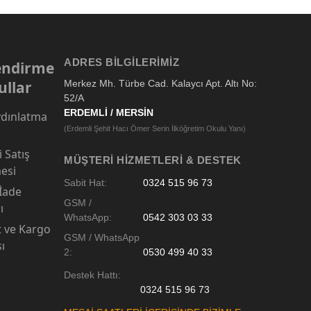
ADRES BILGILERIMIZ
lendirme
ullar
Merkez Mh. Türbe Cad. Kalaycı Apt. Altı No:
52/A
ERDEMLİ / MERSİN
dınlatma
(Erdemli Şehit Hacı Ömer Serin İlköğretim Okulu Yanı)
 Satış
MÜŞTERI HIZMETLERI & DESTEK
esi
Sabit Hat:
0324 515 96 73
 İade
GSM /
ı
WhatsApp:
0542 303 03 33
t ve Kargo
GSM / WhatsApp
sı
2:
0530 499 40 33
Destek Hattı:
0324 515 96 73