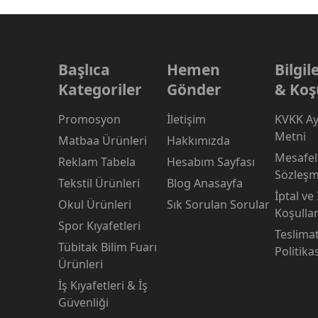
Başlıca
Hemen
Bilgi
Kategoriler
Gönder
& Koş
Promosyon
İletişim
KVKK Ay
Metni
Matbaa Ürünleri
Hakkımızda
Mesafeli
Reklam Tabela
Hesabım Sayfası
Sözleşm
Tekstil Ürünleri
Blog Anasayfa
İptal ve
Okul Ürünleri
Sık Sorulan Sorular
Koşullar
Spor Kıyafetleri
Teslima
Tübitak Bilim Fuarı
Politika
Ürünleri
İş Kıyafetleri & İş
Güvenliği