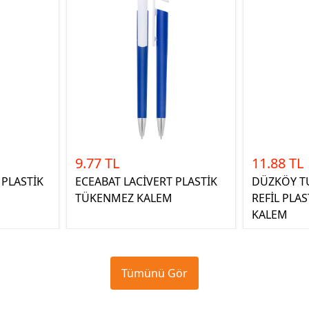
9.77 TL
11.88 TL
 PLASTİK
ECEABAT LACİVERT PLASTİK
DÜZKÖY T
TÜKENMEZ KALEM
REFİL PLA
KALEM
Tümünü Gör