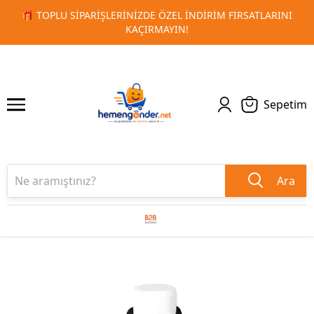
IM FIRSATLARINI
🚀 KURUMSAL PROMOSYON VE MATBAA ÜR
1
2
TESLIMAT!
Sepetim
Ara