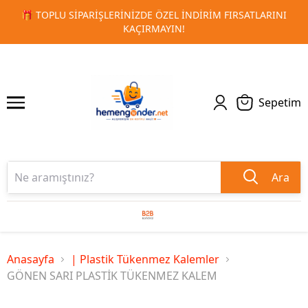
 FIRSATLARINI
🚀 KURUMSAL PROMOSYON VE MATBAA ÜRÜN
1
2
TESLIMAT!
Sepetim
Ara
Anasayfa
| Plastik Tükenmez Kalemler
GÖNEN SARI PLASTİK TÜKENMEZ KALEM