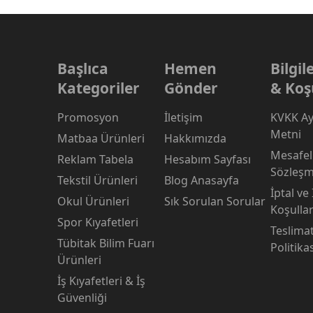
Başlıca
Hemen
Bilgi
Kategoriler
Gönder
& Koş
Promosyon
İletişim
KVKK Ay
Metni
Matbaa Ürünleri
Hakkımızda
Mesafeli
Reklam Tabela
Hesabım Sayfası
Sözleşm
Tekstil Ürünleri
Blog Anasayfa
İptal ve
Okul Ürünleri
Sık Sorulan Sorular
Koşullar
Spor Kıyafetleri
Teslima
Tübitak Bilim Fuarı
Politika
Ürünleri
İş Kıyafetleri & İş
Güvenliği