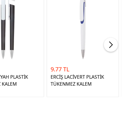
9.77 TL
9.
İYAH PLASTİK
ERCİŞ LACİVERT PLASTİK
AR
 KALEM
TÜKENMEZ KALEM
D
K