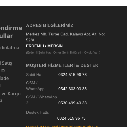
ADRES BILGILERIMIZ
lendirme
ullar
Merkez Mh. Türbe Cad. Kalaycı Apt. Altı No:
52/A
ERDEMLİ / MERSİN
dınlatma
(Erdemli Şehit Hacı Ömer Serin İlköğretim Okulu Yanı)
 Satış
MÜŞTERI HIZMETLERI & DESTEK
esi
Sabit Hat:
0324 515 96 73
 İade
GSM /
ı
WhatsApp:
0542 303 03 33
t ve Kargo
GSM / WhatsApp
sı
2:
0530 499 40 33
Destek Hattı:
0324 515 96 73