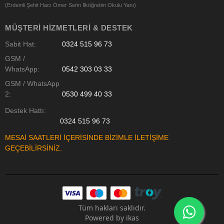
(Erdemli Şehit Hacı Ömer Serin İlköğretim Okulu Yanı)
MÜŞTERI HIZMETLERI & DESTEK
Sabit Hat:
0324 515 96 73
GSM /
WhatsApp:
0542 303 03 33
GSM / WhatsApp
2:
0530 499 40 33
Destek Hattı:
0324 515 96 73
MESAİ SAATLERİ İÇERİSİNDE BİZİMLE İLETİŞİME
GEÇEBİLİRSİNİZ.
Tüm hakları saklıdır.
Powered by
ikas