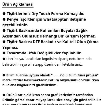
Ürün Açıklaması
● Tişörtlerimiz Dry Touch Forma Kumaşıdır.
● Penye Tişörtler için whatsapptan iletişime
geçebilirsiniz.
● Tişört Baskısında Kullanılan Boyalar Sağlık
Açısından Olumsuz Herhangi Bir Karışım İçermez.
● Tişört Baskısı DTF Baskıdır ve Kaliteli Olup Çıkma
Yapmaz.
● Tasarımda Ufak Değişiklikler Yapılabilir.
● Üzerine yazılacak olan logo/isim sipariş notu kısmında
belirtebilir veya whatsapp üzerinden iletebilirsiniz.
● Bilim Fuarına uygun olarak " ...... nolu Bilim fuarı projesi"
ibareli fatura kesilmektedir. Fatura bilgilerinizi doldururken
bu alana bilgilerinizi girebilirsiniz.
● Ürünü satın aldıktan sonra grafikerlerimiz tarafından
ürünün görsel tasarımı yapılarak size onay için gönderilir. Siz
onay verdikten sonra ürün baskısı yapılarak kargolanır.