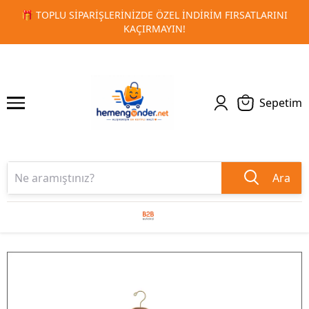
ARINI
🚀 KURUMSAL PROMOSYON VE MATBAA ÜRÜNLERINDE
1
2
TESLIMAT!
Sepetim
Ara