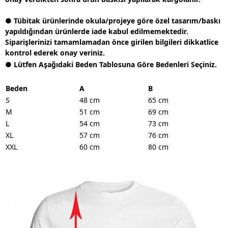
● Tübitak ürünlerinde okula/projeye göre özel tasarım/baskı
yapıldığından ürünlerde iade kabul edilmemektedir.
Siparişlerinizi tamamlamadan önce girilen bilgileri dikkatlice
kontrol ederek onay veriniz.
● Lütfen Aşağıdaki Beden Tablosuna Göre Bedenleri Seçiniz.
Beden
A
B
S
48 cm
65 cm
M
51 cm
69 cm
L
54 cm
73 cm
XL
57 cm
76 cm
XXL
60 cm
80 cm