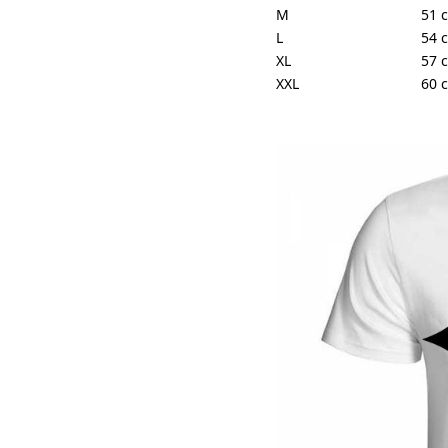
M
51 
L
54 
XL
57 
XXL
60 