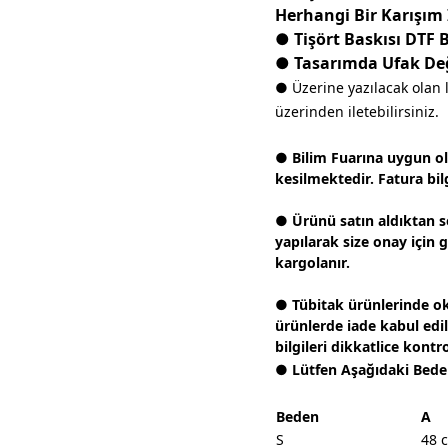
Herhangi Bir Karışım
● Tişört Baskısı DTF 
● Tasarımda Ufak Deği
● Üzerine yazılacak olan 
üzerinden iletebilirsiniz.
● Bilim Fuarına uygun olar
kesilmektedir. Fatura bilg
● Ürünü satın aldıktan s
yapılarak size onay için 
kargolanır.
● Tübitak ürünlerinde ok
ürünlerde iade kabul edi
bilgileri dikkatlice kontr
● Lütfen Aşağıdaki Bede
Beden
A
S
48 