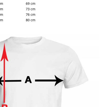
cm
69 cm
cm
73 cm
cm
76 cm
cm
80 cm