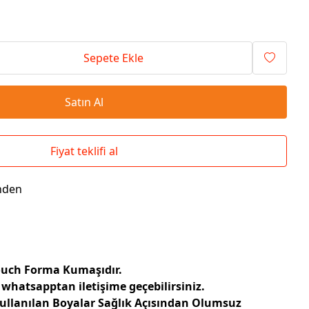
Seyahat Çantaları
El İlanı / Broşürü
Chef Önlükleri
Duvar Saatleri
Bez Çanta
Kaşe
Masa Üstü Setler
Okul Çantaları
Sepete Ekle
Satın Al
Fiyat teklifi al
nden
Touch Forma Kumaşıdır.
 whatsapptan iletişime geçebilirsiniz.
Kullanılan Boyalar Sağlık Açısından Olumsuz