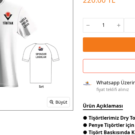
Çoklu Şarj Kabloları
Sunum Panosu
Kahve Setleri
Kablosuz Şarj
Branda | Afiş | Poster
Powerbank Defter
Baskılı Masa Örtüsü
Wireless Masa Lambası
Whatsapp Üzeri
fiyat teklifi alınız
Büyüt
Ürün Açıklaması
● Tişörtlerimiz Dry 
● Penye Tişörtler için
● Tişört Baskısında 