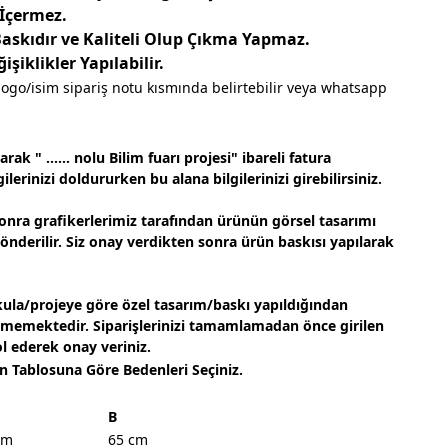
 İçermez.
Baskıdır ve Kaliteli Olup Çıkma Yapmaz.
şiklikler Yapılabilir.
logo/isim sipariş notu kısmında belirtebilir veya whatsapp
ak " ...... nolu Bilim fuarı projesi" ibareli fatura
ilerinizi doldururken bu alana bilgilerinizi girebilirsiniz.
onra grafikerlerimiz tarafından ürünün görsel tasarımı
gönderilir. Siz onay verdikten sonra ürün baskısı yapılarak
ula/projeye göre özel tasarım/baskı yapıldığından
lmemektedir. Siparişlerinizi tamamlamadan önce girilen
ol ederek onay veriniz.
n Tablosuna Göre Bedenleri Seçiniz.
B
cm
65 cm