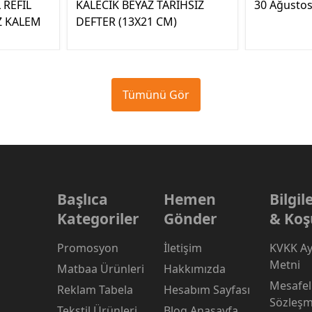
 REFİL
KALECİK BEYAZ TARİHSİZ
30 Ağustos 
Z KALEM
DEFTER (13X21 CM)
Tümünü Gör
Başlıca
Hemen
Bilgi
Kategoriler
Gönder
& Koş
Promosyon
İletişim
KVKK Ay
Metni
Matbaa Ürünleri
Hakkımızda
Mesafeli
Reklam Tabela
Hesabım Sayfası
Sözleşm
Tekstil Ürünleri
Blog Anasayfa