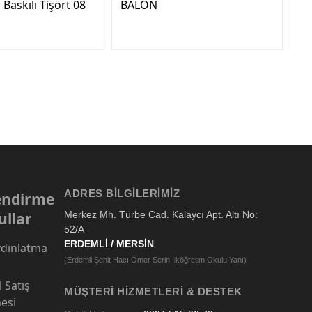
Baskılı Tişört 08
BALON
Ba
ADRES BILGILERIMIZ
lendirme
ullar
Merkez Mh. Türbe Cad. Kalaycı Apt. Altı No:
52/A
ERDEMLİ / MERSİN
dınlatma
(Erdemli Şehit Hacı Ömer Serin İlköğretim Okulu Yanı)
 Satış
MÜŞTERI HIZMETLERI & DESTEK
esi