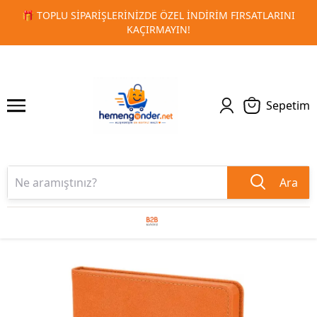
LARINI
🚀 KURUMSAL PROMOSYON VE MATBAA ÜRÜNLERIND
1
2
TESLIMAT!
Sepetim
Ara