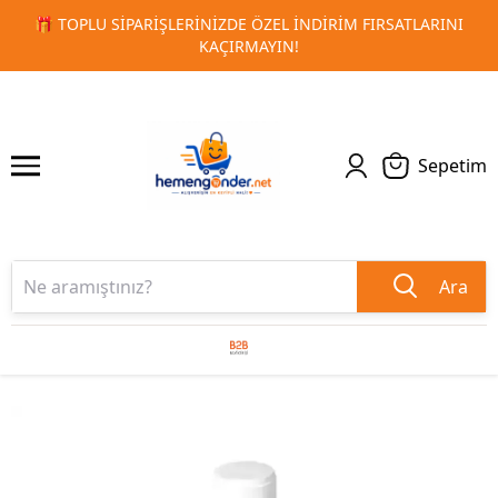
LARINI
🚀 KURUMSAL PROMOSYON VE MATBAA ÜRÜNLERIND
1
2
TESLIMAT!
Sepetim
Ara