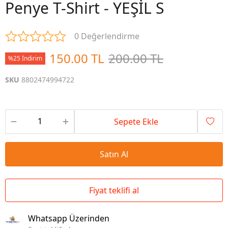
Penye T-Shirt - YEŞİL S
0 Değerlendirme
150.00 TL
200.00 TL
%25 İndirim
SKU
8802474994722
Sepete Ekle
Satın Al
Fiyat teklifi al
Whatsapp Üzerinden