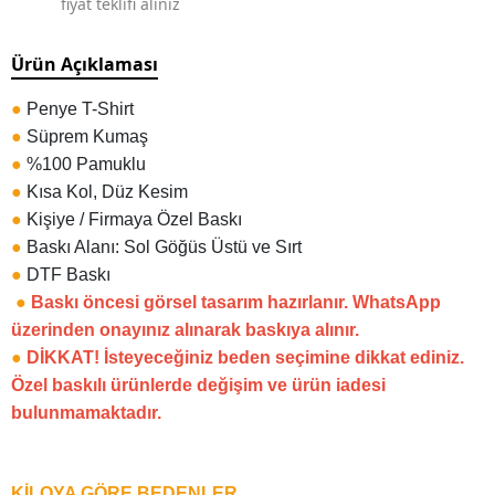
fiyat teklifi alınız
Ürün Açıklaması
●
Penye T-Shirt
●
Süprem Kumaş
●
%100 Pamuklu
●
Kısa Kol, Düz Kesim
●
Kişiye / Firmaya Özel Baskı
●
Baskı Alanı: Sol Göğüs Üstü ve Sırt
●
DTF Baskı
●
Baskı öncesi görsel tasarım hazırlanır. WhatsApp
üzerinden onayınız alınarak baskıya alınır.
●
DİKKAT! İsteyeceğiniz beden seçimine dikkat ediniz.
Özel baskılı ürünlerde değişim ve ürün iadesi
bulunmamaktadır.
KİLOYA GÖRE BEDENLER