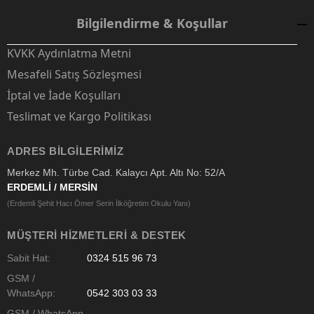
Bilgilendirme & Koşullar
KVKK Aydınlatma Metni
Mesafeli Satış Sözleşmesi
İptal ve İade Koşulları
Teslimat ve Kargo Politikası
ADRES BILGILERIMIZ
Merkez Mh. Türbe Cad. Kalaycı Apt. Altı No: 52/A
ERDEMLİ / MERSİN
(Erdemli Şehit Hacı Ömer Serin İlköğretim Okulu Yanı)
MÜŞTERI HIZMETLERI & DESTEK
Sabit Hat:
0324 515 96 73
GSM /
WhatsApp:
0542 303 03 33
GSM / WhatsApp