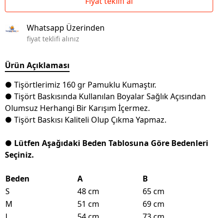
Fiyat teklifi al
Whatsapp Üzerinden
fiyat teklifi alınız
Ürün Açıklaması
● Tişörtlerimiz 160 gr Pamuklu Kumaştır.
● Tişört Baskısında Kullanılan Boyalar Sağlık Açısından
Olumsuz Herhangi Bir Karışım İçermez.
● Tişört Baskısı Kaliteli Olup Çıkma Yapmaz.
● Lütfen Aşağıdaki Beden Tablosuna Göre Bedenleri
Seçiniz.
Beden
A
B
S
48 cm
65 cm
M
51 cm
69 cm
L
54 cm
73 cm