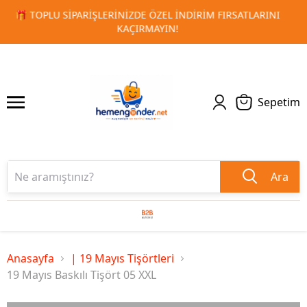
🚀 KURUMSAL PROMOSYON VE MATBAA ÜRÜNLERINDE HIZLI
1
2
TESLIMAT!
Sepetim
Ara
Anasayfa
| 19 Mayıs Tişörtleri
19 Mayıs Baskılı Tişört 05 XXL