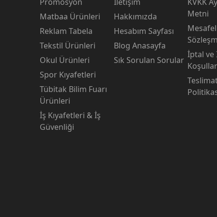
Promosyon
İletişim
KVKK Ay
Metni
Matbaa Ürünleri
Hakkımızda
Mesafeli
Reklam Tabela
Hesabım Sayfası
Sözleşm
Tekstil Ürünleri
Blog Anasayfa
İptal ve
Okul Ürünleri
Sık Sorulan Sorular
Koşullar
Spor Kıyafetleri
Teslima
Tübitak Bilim Fuarı
Politika
Ürünleri
İş Kıyafetleri & İş
Güvenliği