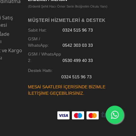
dınlatma
(Erdemli Şehit Hacı Ömer Serin İlköğretim Okulu Yanı)
 Satış
MÜŞTERI HIZMETLERI & DESTEK
esi
Sabit Hat:
0324 515 96 73
 İade
GSM /
ı
WhatsApp:
0542 303 03 33
t ve Kargo
GSM / WhatsApp
sı
2:
0530 499 40 33
Destek Hattı:
0324 515 96 73
MESAİ SAATLERİ İÇERİSİNDE BİZİMLE
İLETİŞİME GEÇEBİLİRSİNİZ.