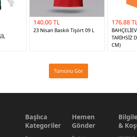
140.00 TL
176.88 T
23 Nisan Baskılı Tişört 09 L
BAHÇELİE
ŞİL
TARİHSİZ D
CM)
Tümünü Gör
Başlıca
Hemen
Bilgi
Kategoriler
Gönder
& Koş