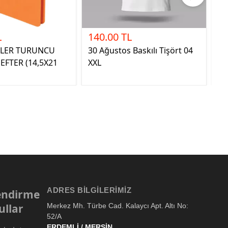
L
140.00 TL
52
VLER TURUNCU
30 Ağustos Baskılı Tişört 04
AY
EFTER (14,5X21
XXL
AN
ADRES BILGILERIMIZ
lendirme
ullar
Merkez Mh. Türbe Cad. Kalaycı Apt. Altı No:
52/A
ERDEMLİ / MERSİN