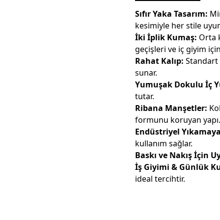
Sıfır Yaka Tasarım:
Mi
kesimiyle her stile uyu
İki İplik Kumaş:
Orta k
geçişleri ve iç giyim için
Rahat Kalıp:
Standart 
sunar.
Yumuşak Dokulu İç Y
tutar.
Ribana Manşetler:
Kol
formunu koruyan yapı
Endüstriyel Yıkamay
kullanım sağlar.
Baskı ve Nakış İçin U
İş Giyimi & Günlük K
ideal tercihtir.