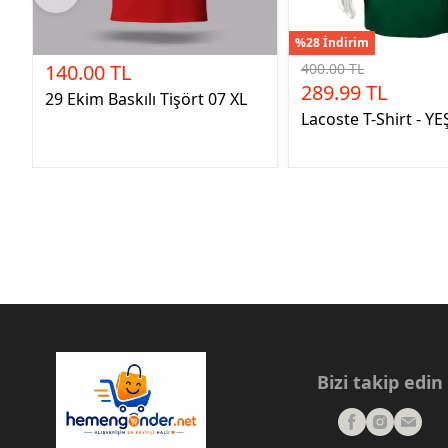
%28 İndirim
140.00 TL
400.00 TL
289.99 TL
29 Ekim Baskılı Tişört 07 XL
Lacoste T-Shirt - YE
Bizi takip edin