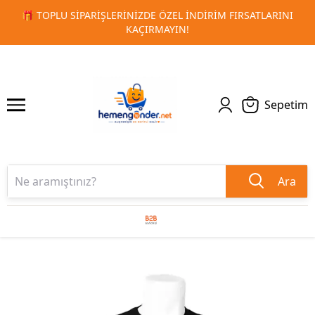
LARINI
🚀 KURUMSAL PROMOSYON VE MATBAA ÜRÜNLERIND
1
2
TESLIMAT!
Sepetim
Ara