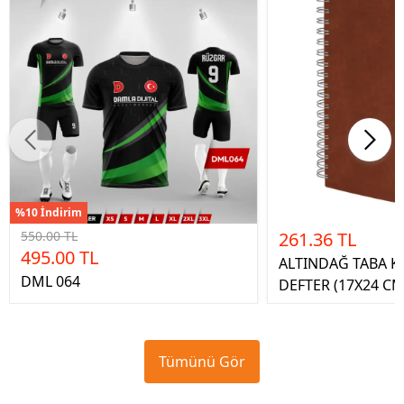
%10 İndirim
550.00 TL
261.36 TL
495.00 TL
ALTINDAĞ TABA KA
DML 064
DEFTER (17X24 CM
Tümünü Gör