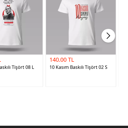
L
140.00 TL
1
skılı Tişört 08 L
10 Kasım Baskılı Tişört 02 S
23