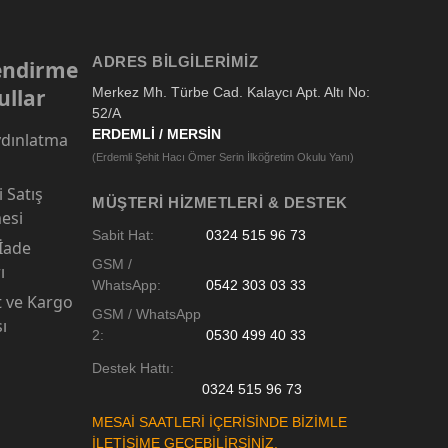
ADRES BILGILERIMIZ
lendirme
ullar
Merkez Mh. Türbe Cad. Kalaycı Apt. Altı No:
52/A
ERDEMLİ / MERSİN
dınlatma
(Erdemli Şehit Hacı Ömer Serin İlköğretim Okulu Yanı)
 Satış
MÜŞTERI HIZMETLERI & DESTEK
esi
Sabit Hat:
0324 515 96 73
 İade
GSM /
ı
WhatsApp:
0542 303 03 33
t ve Kargo
GSM / WhatsApp
sı
2:
0530 499 40 33
Destek Hattı:
0324 515 96 73
MESAİ SAATLERİ İÇERİSİNDE BİZİMLE
İLETİŞİME GEÇEBİLİRSİNİZ.