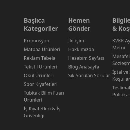
Başlıca
Hemen
Bilgi
Kategoriler
Gönder
& Koş
Promosyon
İletişim
KVKK Ay
Metni
Matbaa Ürünleri
Hakkımızda
Mesafeli
Reklam Tabela
Hesabım Sayfası
Sözleşm
Tekstil Ürünleri
Blog Anasayfa
İptal ve
Okul Ürünleri
Sık Sorulan Sorular
Koşullar
Spor Kıyafetleri
Teslima
Tübitak Bilim Fuarı
Politika
Ürünleri
İş Kıyafetleri & İş
Güvenliği