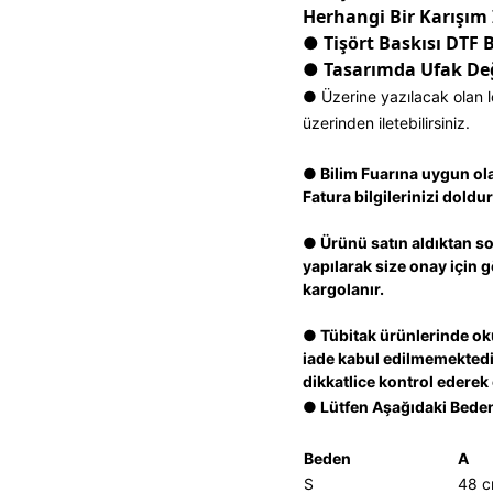
Herhangi Bir Karışım
● Tişört Baskısı DTF 
● Tasarımda Ufak Deği
● Üzerine yazılacak olan l
üzerinden iletebilirsiniz.
● Bilim Fuarına uygun olara
Fatura bilgilerinizi doldur
● Ürünü satın aldıktan so
yapılarak size onay için 
kargolanır.
● Tübitak ürünlerinde ok
iade kabul edilmemektedir
dikkatlice kontrol ederek
● Lütfen Aşağıdaki Beden
Beden
A
S
48 