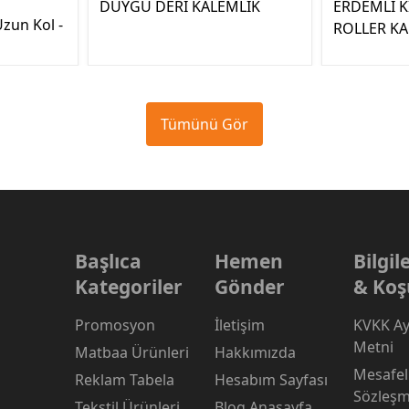
DUYGU DERİ KALEMLİK
ERDEMLİ K
zun Kol -
ROLLER K
Tümünü Gör
Başlıca
Hemen
Bilgi
Kategoriler
Gönder
& Koş
Promosyon
İletişim
KVKK Ay
Metni
Matbaa Ürünleri
Hakkımızda
Mesafeli
Reklam Tabela
Hesabım Sayfası
Sözleşm
Tekstil Ürünleri
Blog Anasayfa