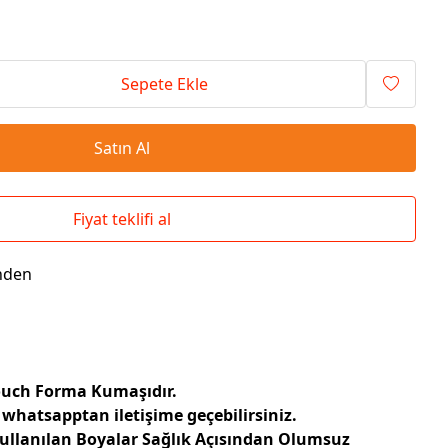
Seyahat Çantaları
El İlanı / Broşürü
Chef Önlükleri
Duvar Saatleri
Bez Çanta
Kaşe
Masa Üstü Setler
Okul Çantaları
Sepete Ekle
Satın Al
Fiyat teklifi al
nden
Touch Forma Kumaşıdır.
 whatsapptan iletişime geçebilirsiniz.
Kullanılan Boyalar Sağlık Açısından Olumsuz