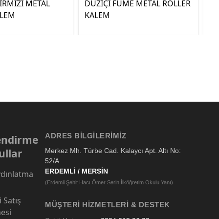
IRMIZI METAL
DÜZİÇİ FÜME METAL ROLLER
EL
ALEM
KALEM
SI
ADRES BILGILERIMIZ
lendirme
ullar
Merkez Mh. Türbe Cad. Kalaycı Apt. Altı No:
52/A
ERDEMLİ / MERSİN
dınlatma
(Erdemli Şehit Hacı Ömer Serin İlköğretim Okulu Yanı)
 Satış
MÜŞTERI HIZMETLERI & DESTEK
esi