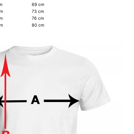
cm
69 cm
cm
73 cm
cm
76 cm
cm
80 cm