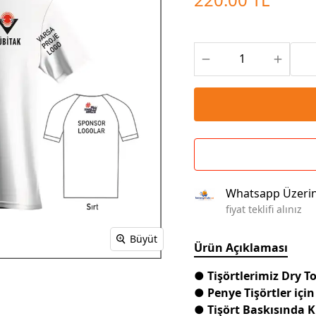
Çoklu Şarj Kabloları
Sunum Panosu
Kahve Setleri
Kablosuz Şarj
Branda | Afiş | Poster
Powerbank Defter
Baskılı Masa Örtüsü
Wireless Masa Lambası
Whatsapp Üzeri
fiyat teklifi alınız
Büyüt
Ürün Açıklaması
● Tişörtlerimiz Dry 
● Penye Tişörtler için
● Tişört Baskısında 