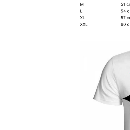
M
51 
L
54 
XL
57 
XXL
60 