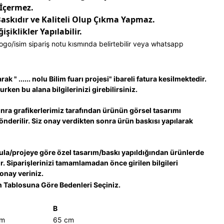
 İçermez.
Baskıdır ve Kaliteli Olup Çıkma Yapmaz.
şiklikler Yapılabilir.
ogo/isim sipariş notu kısmında belirtebilir veya whatsapp
k " ...... nolu Bilim fuarı projesi" ibareli fatura kesilmektedir.
urken bu alana bilgilerinizi girebilirsiniz.
nra grafikerlerimiz tarafından ürünün görsel tasarımı
gönderilir. Siz onay verdikten sonra ürün baskısı yapılarak
ula/projeye göre özel tasarım/baskı yapıldığından ürünlerde
. Siparişlerinizi tamamlamadan önce girilen bilgileri
 onay veriniz.
 Tablosuna Göre Bedenleri Seçiniz.
B
cm
65 cm