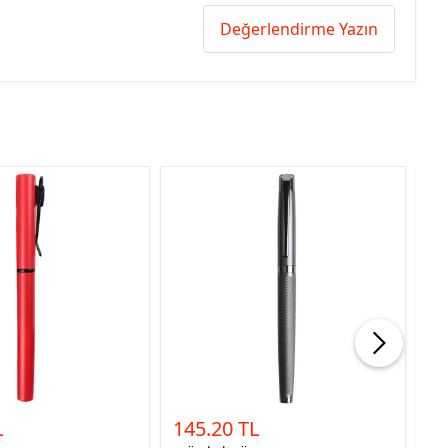
Değerlendirme Yazın
L
145.20 TL
9