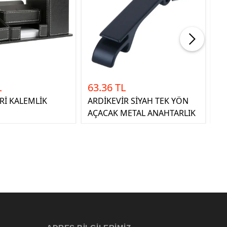
L
63.36 TL
52
Rİ KALEMLİK
ARDİKEVİR SİYAH TEK YÖN
AY
AÇACAK METAL ANAHTARLIK
AN