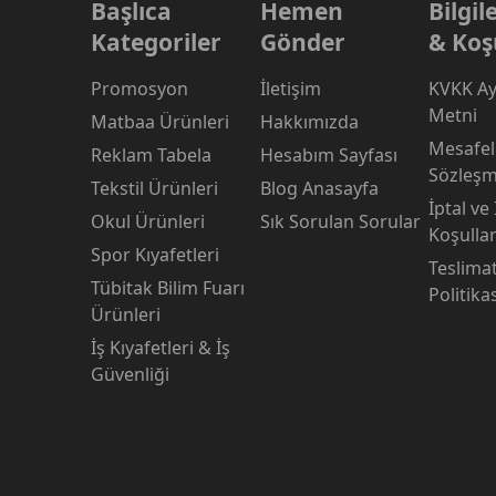
Başlıca
Hemen
Bilgi
Kategoriler
Gönder
& Koş
Promosyon
İletişim
KVKK Ay
Metni
Matbaa Ürünleri
Hakkımızda
Mesafeli
Reklam Tabela
Hesabım Sayfası
Sözleşm
Tekstil Ürünleri
Blog Anasayfa
İptal ve
Okul Ürünleri
Sık Sorulan Sorular
Koşullar
Spor Kıyafetleri
Teslima
Tübitak Bilim Fuarı
Politika
Ürünleri
İş Kıyafetleri & İş
Güvenliği