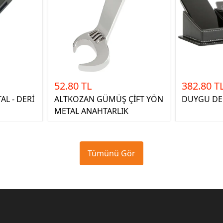
52.80 TL
382.80 T
L - DERİ
ALTKOZAN GÜMÜŞ ÇİFT YÖN
DUYGU DE
METAL ANAHTARLIK
Tümünü Gör