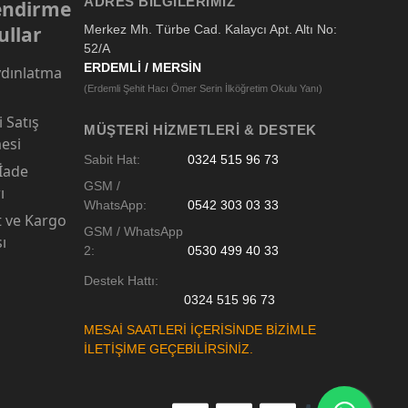
ADRES BILGILERIMIZ
lendirme
ullar
Merkez Mh. Türbe Cad. Kalaycı Apt. Altı No:
52/A
ERDEMLİ / MERSİN
dınlatma
(Erdemli Şehit Hacı Ömer Serin İlköğretim Okulu Yanı)
 Satış
MÜŞTERI HIZMETLERI & DESTEK
esi
Sabit Hat:
0324 515 96 73
 İade
GSM /
ı
WhatsApp:
0542 303 03 33
t ve Kargo
GSM / WhatsApp
sı
2:
0530 499 40 33
Destek Hattı:
0324 515 96 73
MESAİ SAATLERİ İÇERİSİNDE BİZİMLE
İLETİŞİME GEÇEBİLİRSİNİZ.