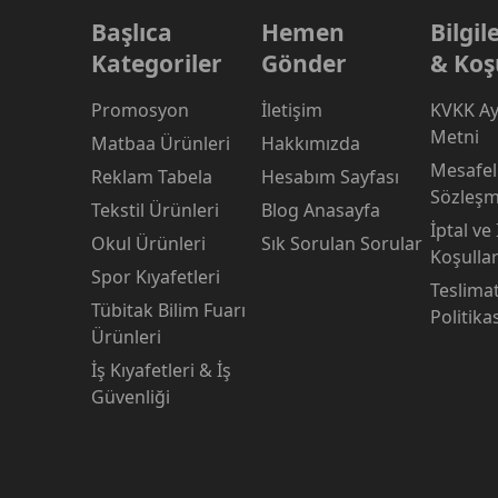
Başlıca
Hemen
Bilgi
Kategoriler
Gönder
& Koş
Promosyon
İletişim
KVKK Ay
Metni
Matbaa Ürünleri
Hakkımızda
Mesafeli
Reklam Tabela
Hesabım Sayfası
Sözleşm
Tekstil Ürünleri
Blog Anasayfa
İptal ve
Okul Ürünleri
Sık Sorulan Sorular
Koşullar
Spor Kıyafetleri
Teslima
Tübitak Bilim Fuarı
Politika
Ürünleri
İş Kıyafetleri & İş
Güvenliği