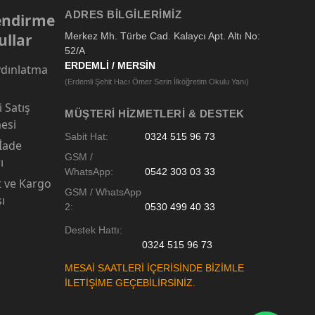
ADRES BILGILERIMIZ
lendirme
ullar
Merkez Mh. Türbe Cad. Kalaycı Apt. Altı No:
52/A
ERDEMLİ / MERSİN
dınlatma
(Erdemli Şehit Hacı Ömer Serin İlköğretim Okulu Yanı)
 Satış
MÜŞTERI HIZMETLERI & DESTEK
esi
Sabit Hat:
0324 515 96 73
 İade
GSM /
ı
WhatsApp:
0542 303 03 33
t ve Kargo
GSM / WhatsApp
sı
2:
0530 499 40 33
Destek Hattı:
0324 515 96 73
MESAİ SAATLERİ İÇERİSİNDE BİZİMLE
İLETİŞİME GEÇEBİLİRSİNİZ.