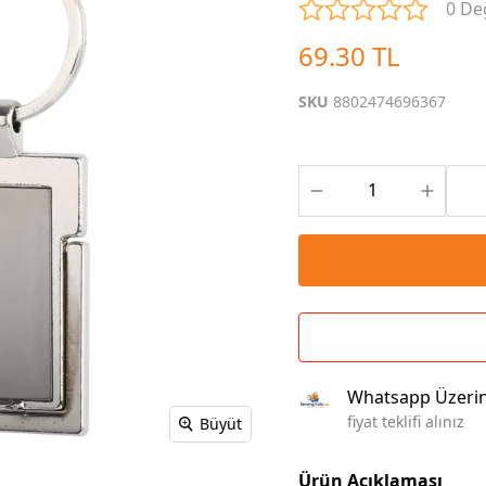
0 De
Çoklu Şarj Kabloları
Sunum Panosu
Kahve Setleri
69.30 TL
Kablosuz Şarj
Branda | Afiş | Poster
Powerbank Defter
Baskılı Masa Örtüsü
SKU
8802474696367
Wireless Masa Lambası
Whatsapp Üzeri
fiyat teklifi alınız
Büyüt
Ürün Açıklaması