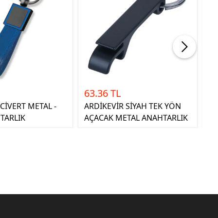
63.36 TL
3
CİVERT METAL -
ARDİKEVİR SİYAH TEK YÖN
DU
TARLIK
AÇACAK METAL ANAHTARLIK