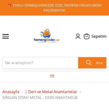
 FIRSATLARINI
🚀 KURUMSAL PROMOSYON VE MATBAA ÜRÜN
1
2
TESLIMAT!
Sepetim
Ara
Anasayfa
| Deri ve Metal Anahtarlıklar
SİNGAN SİYAH METAL - DERİ ANAHTARLIK