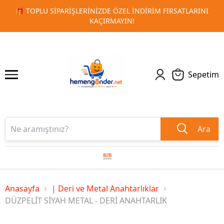
RSATLARINI
🚀 KURUMSAL PROMOSYON VE MATBAA ÜRÜNLE
1
2
TESLIMAT!
Sepetim
Ara
Anasayfa
| Deri ve Metal Anahtarlıklar
DÜZPELİT SİYAH METAL - DERİ ANAHTARLIK