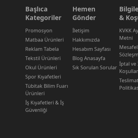
Başlıca
Hemen
Bilgi
Kategoriler
Gönder
& Koş
Promosyon
İletişim
KVKK Ay
Metni
Matbaa Ürünleri
Hakkımızda
Mesafeli
Reklam Tabela
Hesabım Sayfası
Sözleşm
Tekstil Ürünleri
Blog Anasayfa
İptal ve
Okul Ürünleri
Sık Sorulan Sorular
Koşullar
Spor Kıyafetleri
Teslima
Tübitak Bilim Fuarı
Politika
Ürünleri
İş Kıyafetleri & İş
Güvenliği