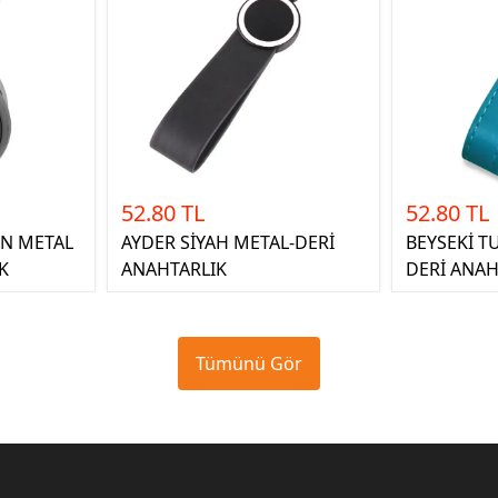
52.80 TL
52.80 TL
ÖN METAL
AYDER SİYAH METAL-DERİ
BEYSEKİ T
K
ANAHTARLIK
DERİ ANAH
Tümünü Gör