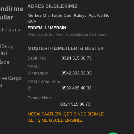
ADRES BILGILERIMIZ
lendirme
ullar
Merkez Mh. Türbe Cad. Kalaycı Apt. Altı No:
52/A
ERDEMLİ / MERSİN
dınlatma
(Erdemli Şehit Hacı Ömer Serin İlköğretim Okulu Yanı)
 Satış
MÜŞTERI HIZMETLERI & DESTEK
esi
Sabit Hat:
0324 515 96 73
 İade
GSM /
ı
WhatsApp:
0542 303 03 33
t ve Kargo
GSM / WhatsApp
sı
2:
0530 499 40 33
Destek Hattı:
0324 515 96 73
MESAİ SAATLERİ İÇERİSİNDE BİZİMLE
İLETİŞİME GEÇEBİLİRSİNİZ.