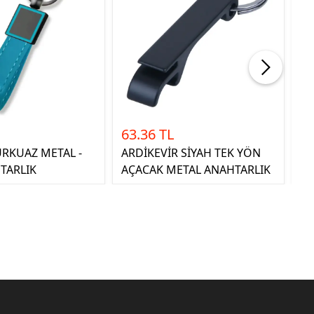
63.36 TL
63
URKUAZ METAL -
ARDİKEVİR SİYAH TEK YÖN
AR
TARLIK
AÇACAK METAL ANAHTARLIK
AÇ