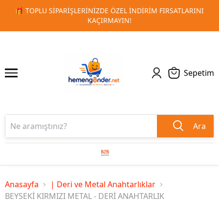
RSATLARINI
🚀 KURUMSAL PROMOSYON VE MATBAA ÜRÜNLE
1
2
TESLIMAT!
Sepetim
Ara
Anasayfa
| Deri ve Metal Anahtarlıklar
BEYSEKİ KIRMIZI METAL - DERİ ANAHTARLIK