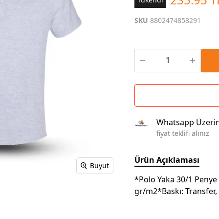
Çoklu Şarj Kabloları
Sunum Panosu
Kahve Setleri
SKU
8802474858291
Kablosuz Şarj
Branda | Afiş | Poster
Powerbank Defter
Baskılı Masa Örtüsü
Wireless Masa Lambası
Whatsapp Üzeri
fiyat teklifi alınız
Ürün Açıklaması
Büyüt
*Polo Yaka 30/1 Peny
gr/m2*Baskı: Transfer, 