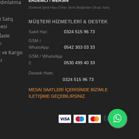
ERDEMLİ / MERSİN
dınlatma
(Erdemli Şehit Hacı Ömer Serin İlköğretim Okulu Yanı)
 Satış
MÜŞTERI HIZMETLERI & DESTEK
esi
Sabit Hat:
0324 515 96 73
 İade
GSM /
ı
WhatsApp:
0542 303 03 33
t ve Kargo
GSM / WhatsApp
sı
2:
0530 499 40 33
Destek Hattı:
0324 515 96 73
MESAİ SAATLERİ İÇERİSİNDE BİZİMLE
İLETİŞİME GEÇEBİLİRSİNİZ.