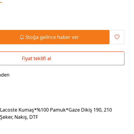
Seyahat Çantaları
El İlanı / Broşürü
Chef Önlükleri
Duvar Saatleri
Bez Çanta
Kaşe
Masa Üstü Setler
Okul Çantaları
Stoğa gelince haber ver
Fiyat teklifi al
nden
e Lacoste Kumaş*%100 Pamuk*Gaze Dikiş 190, 210
Şeker, Nakış, DTF