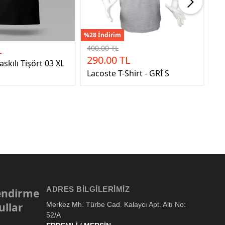
%28 İndirim
L
400.00 TL
11
290.00 TL
skılı Tişört 03 XL
DÜ
Lacoste T-Shirt - GRİ S
PL
ADRES BILGILERIMIZ
lendirme
ullar
Merkez Mh. Türbe Cad. Kalaycı Apt. Altı No:
52/A