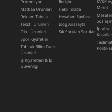
Promosyon
İletişim
KVKK Ay
Metni
Matbaa Ürünleri
Hakkımızda
Mesafeli
Reklam Tabela
Hesabım Sayfası
Sözleşm
Tekstil Ürünleri
Blog Anasayfa
İptal ve
Okul Ürünleri
Sık Sorulan Sorular
Koşullar
Spor Kıyafetleri
Teslima
Tübitak Bilim Fuarı
Politika
Ürünleri
İş Kıyafetleri & İş
Güvenliği