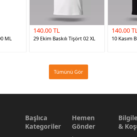
140.00 TL
140.00 T
00 ML
29 Ekim Baskılı Tişört 02 XL
10 Kasım Ba
Tümünü Gör
Başlıca
Hemen
Bilgi
Kategoriler
Gönder
& Koş