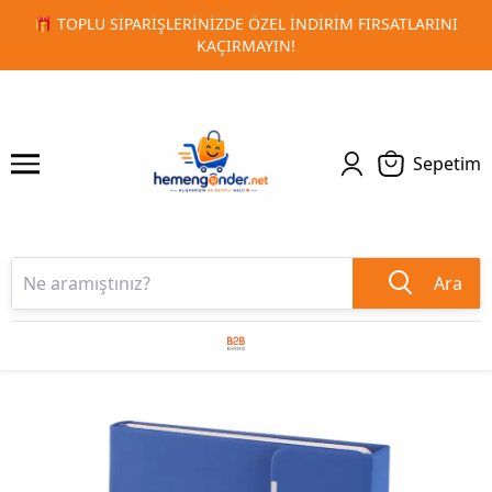
DIRIM FIRSATLARINI
🚀 KURUMSAL PROMOSYON VE MATBAA
1
2
TESLIMAT!
Sepetim
Ara