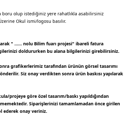
boru olup istediğiniz yere rahatlıkla asabilirsiniz
Üzerine Okul ismi/logosu basılır.
ak " ...... nolu Bilim fuarı projesi" ibareli fatura
ilerinizi doldururken bu alana bilgilerinizi girebilirsiniz.
onra grafikerlerimiz tarafından ürünün görsel tasarımı
gönderilir. Siz onay verdikten sonra ürün baskısı yapılarak
ula/projeye göre özel tasarım/baskı yapıldığından
lmemektedir. Siparişlerinizi tamamlamadan önce girilen
ol ederek onay veriniz.