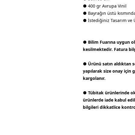
● 400 gr Avrupa Vinil
● Bayrağın üstü kısmında 
● İstediğiniz Tasarım ve 
● Bilim Fuarına uygun olar
kesilmektedir. Fatura bilg
● Ürünü satın aldıktan s
yapılarak size onay için 
kargolanır.
● Tübitak ürünlerinde ok
ürünlerde iade kabul edi
bilgileri dikkatlice kontr