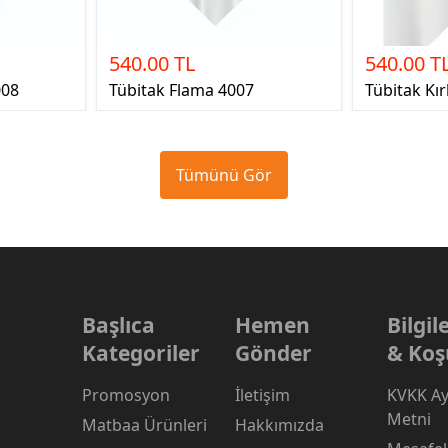
540.00 TL
540.00 T
008
Tübitak Flama 4007
Tübitak Kır
Tümünü Gör
Başlıca
Hemen
Bilgi
Kategoriler
Gönder
& Koş
Promosyon
İletişim
KVKK Ay
Metni
Matbaa Ürünleri
Hakkımızda