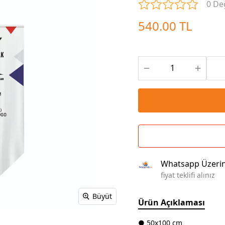
0 De
Çoklu Şarj Kabloları
Sunum Panosu
Kahve Setleri
540.00 TL
Kablosuz Şarj
Branda | Afiş | Poster
Powerbank Defter
Baskılı Masa Örtüsü
Wireless Masa Lambası
Whatsapp Üzeri
fiyat teklifi alınız
Büyüt
Ürün Açıklaması
● 50x100 cm