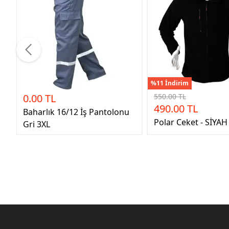
%11 İndirim
0.00 TL
550.00 TL
490.00 TL
Baharlık 16/12 İş Pantolonu
Polar Ceket - SİYAH
Gri 3XL