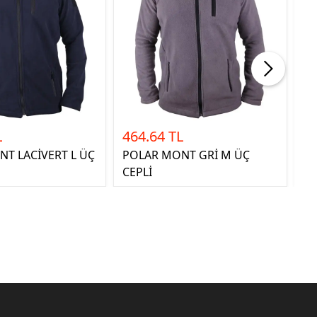
L
464.64 TL
4
T LACİVERT L ÜÇ
POLAR MONT GRİ M ÜÇ
PO
CEPLİ
ÜÇ