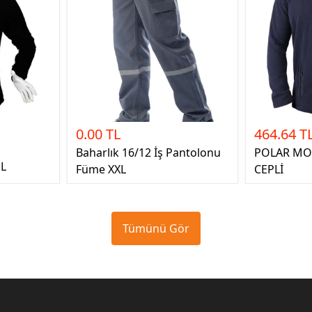
0.00 TL
464.64 T
Baharlık 16/12 İş Pantolonu
POLAR MON
 L
Füme XXL
CEPLİ
Tümünü Gör