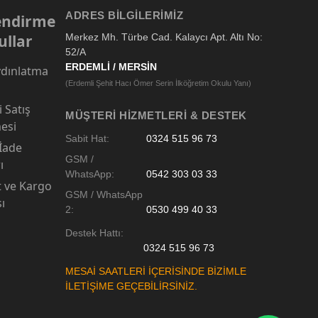
ADRES BILGILERIMIZ
lendirme
ullar
Merkez Mh. Türbe Cad. Kalaycı Apt. Altı No:
52/A
ERDEMLİ / MERSİN
dınlatma
(Erdemli Şehit Hacı Ömer Serin İlköğretim Okulu Yanı)
 Satış
MÜŞTERI HIZMETLERI & DESTEK
esi
Sabit Hat:
0324 515 96 73
 İade
GSM /
ı
WhatsApp:
0542 303 03 33
t ve Kargo
GSM / WhatsApp
sı
2:
0530 499 40 33
Destek Hattı:
0324 515 96 73
MESAİ SAATLERİ İÇERİSİNDE BİZİMLE
İLETİŞİME GEÇEBİLİRSİNİZ.