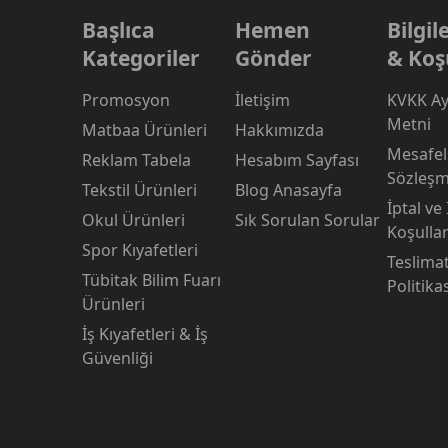
Başlıca
Hemen
Bilgi
Kategoriler
Gönder
& Koş
Promosyon
İletişim
KVKK Ay
Metni
Matbaa Ürünleri
Hakkımızda
Mesafeli
Reklam Tabela
Hesabım Sayfası
Sözleşm
Tekstil Ürünleri
Blog Anasayfa
İptal ve
Okul Ürünleri
Sık Sorulan Sorular
Koşullar
Spor Kıyafetleri
Teslima
Tübitak Bilim Fuarı
Politika
Ürünleri
İş Kıyafetleri & İş
Güvenliği