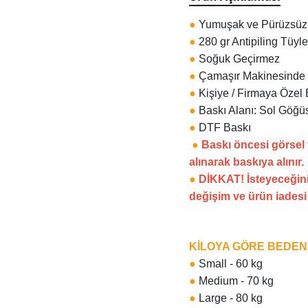
●
Yumuşak ve Pürüzsüz 
●
280 gr Antipiling Tüyl
●
Soğuk Geçirmez
●
Çamaşır Makinesinde R
●
Kişiye / Firmaya Özel 
●
Baskı Alanı: Sol Göğüs
●
DTF Baskı
●
Baskı öncesi görsel
alınarak baskıya alınır.
●
DİKKAT! İsteyeceğini
değişim ve ürün iades
KİLOYA GÖRE BEDE
●
Small - 60 kg
●
Medium - 70 kg
●
Large - 80 kg