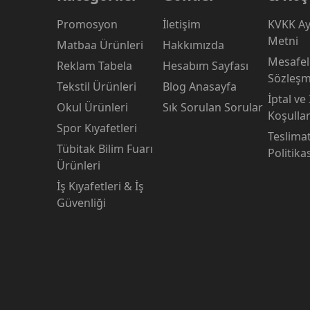
Promosyon
İletişim
KVKK Ay
Metni
Matbaa Ürünleri
Hakkımızda
Mesafeli
Reklam Tabela
Hesabım Sayfası
Sözleşm
Tekstil Ürünleri
Blog Anasayfa
İptal ve
Okul Ürünleri
Sık Sorulan Sorular
Koşullar
Spor Kıyafetleri
Teslima
Tübitak Bilim Fuarı
Politika
Ürünleri
İş Kıyafetleri & İş
Güvenliği