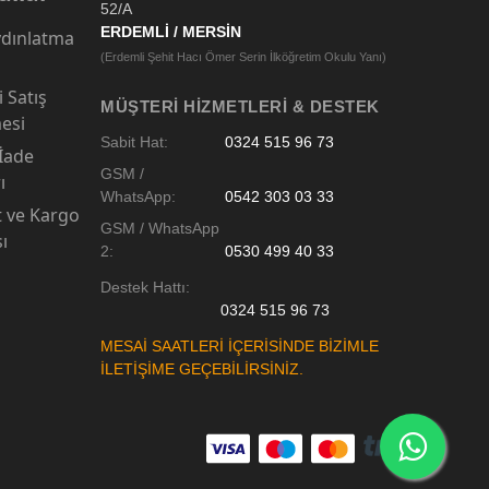
52/A
ERDEMLİ / MERSİN
dınlatma
(Erdemli Şehit Hacı Ömer Serin İlköğretim Okulu Yanı)
 Satış
MÜŞTERI HIZMETLERI & DESTEK
esi
Sabit Hat:
0324 515 96 73
 İade
GSM /
ı
WhatsApp:
0542 303 03 33
t ve Kargo
GSM / WhatsApp
sı
2:
0530 499 40 33
Destek Hattı:
0324 515 96 73
MESAİ SAATLERİ İÇERİSİNDE BİZİMLE
İLETİŞİME GEÇEBİLİRSİNİZ.