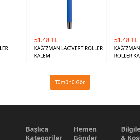
51.48 TL
51.48 TL
LER
KAĞIZMAN LACİVERT ROLLER
KAĞIZMAN
KALEM
ROLLER K
Tümünü Gör
Başlıca
Hemen
Bilgi
Kategoriler
Gönder
& Koş