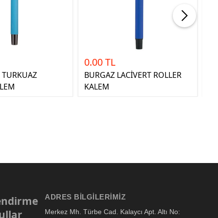
0.00 TL
1
 TURKUAZ
BURGAZ LACİVERT ROLLER
DÜ
ALEM
KALEM
K
ADRES BILGILERIMIZ
lendirme
ullar
Merkez Mh. Türbe Cad. Kalaycı Apt. Altı No: