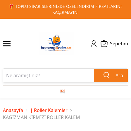
 FIRSATLARINI
🚀 KURUMSAL PROMOSYON VE MATBAA ÜRÜN
1
2
TESLIMAT!
Sepetim
Ara
Anasayfa
| Roller Kalemler
KAĞIZMAN KIRMIZI ROLLER KALEM