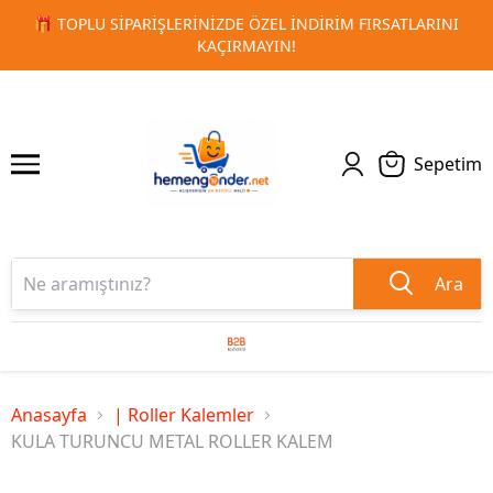
IM FIRSATLARINI
🚀 KURUMSAL PROMOSYON VE MATBAA ÜR
1
2
TESLIMAT!
Sepetim
Ara
Anasayfa
| Roller Kalemler
KULA TURUNCU METAL ROLLER KALEM