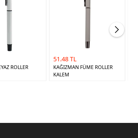
51.48 TL
51
YAZ ROLLER
KAĞIZMAN FÜME ROLLER
KA
KALEM
K