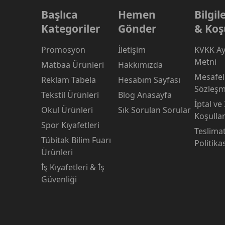
Başlıca
Hemen
Bilgi
Kategoriler
Gönder
& Koş
Promosyon
İletişim
KVKK Ay
Metni
Matbaa Ürünleri
Hakkımızda
Mesafeli
Reklam Tabela
Hesabım Sayfası
Sözleşm
Tekstil Ürünleri
Blog Anasayfa
İptal ve
Okul Ürünleri
Sık Sorulan Sorular
Koşullar
Spor Kıyafetleri
Teslima
Tübitak Bilim Fuarı
Politika
Ürünleri
İş Kıyafetleri & İş
Güvenliği