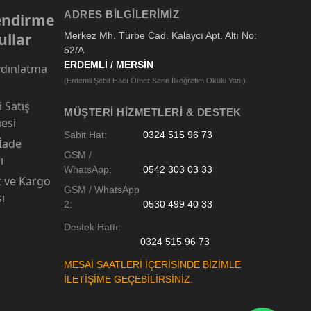
ADRES BILGILERIMIZ
lendirme
ullar
Merkez Mh. Türbe Cad. Kalaycı Apt. Altı No:
52/A
ERDEMLİ / MERSİN
dınlatma
(Erdemli Şehit Hacı Ömer Serin İlköğretim Okulu Yanı)
 Satış
MÜŞTERI HIZMETLERI & DESTEK
esi
Sabit Hat:
0324 515 96 73
 İade
GSM /
ı
WhatsApp:
0542 303 03 33
t ve Kargo
GSM / WhatsApp
sı
2:
0530 499 40 33
Destek Hattı:
0324 515 96 73
MESAİ SAATLERİ İÇERİSİNDE BİZİMLE
İLETİŞİME GEÇEBİLİRSİNİZ.