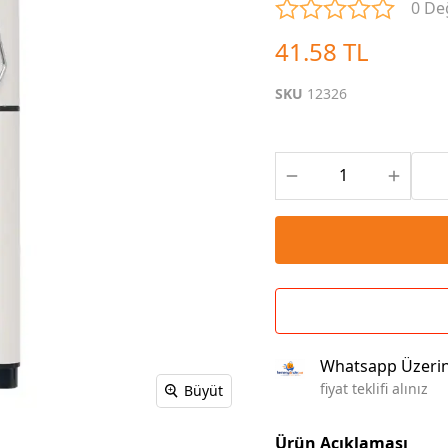
0 De
Çoklu Şarj Kabloları
Sunum Panosu
Kahve Setleri
41.58 TL
Kablosuz Şarj
Branda | Afiş | Poster
Powerbank Defter
Baskılı Masa Örtüsü
SKU
12326
Wireless Masa Lambası
Whatsapp Üzeri
fiyat teklifi alınız
Büyüt
Ürün Açıklaması