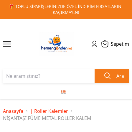
 FIRSATLARINI
🚀 KURUMSAL PROMOSYON VE MATBAA ÜRÜN
1
2
TESLIMAT!
Sepetim
Ara
Anasayfa
| Roller Kalemler
NİŞANTAŞI FÜME METAL ROLLER KALEM