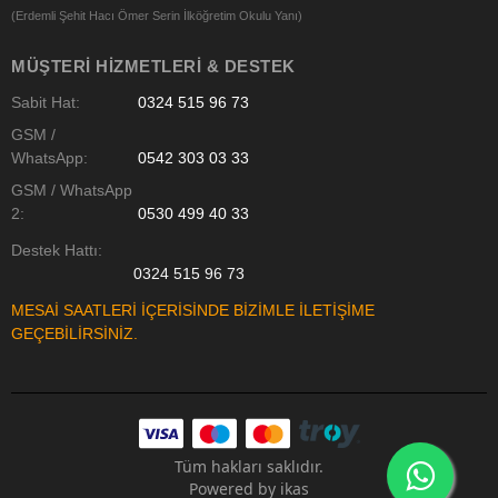
(Erdemli Şehit Hacı Ömer Serin İlköğretim Okulu Yanı)
MÜŞTERI HIZMETLERI & DESTEK
Sabit Hat:
0324 515 96 73
GSM /
WhatsApp:
0542 303 03 33
GSM / WhatsApp
2:
0530 499 40 33
Destek Hattı:
0324 515 96 73
MESAİ SAATLERİ İÇERİSİNDE BİZİMLE İLETİŞİME
GEÇEBİLİRSİNİZ.
Tüm hakları saklıdır.
Powered by
ikas