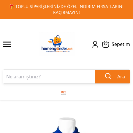
ARINI
🚀 KURUMSAL PROMOSYON VE MATBAA ÜRÜNLERINDE
1
2
TESLIMAT!
Sepetim
Ara