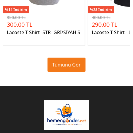
%14 İndirim
%28 İndirim
350.00 TL
400.00 TL
300.00 TL
290.00 TL
Lacoste T-Shirt -STR- GRİ/SİYAH S
Lacoste T-Shirt - 
Tümünü Gör