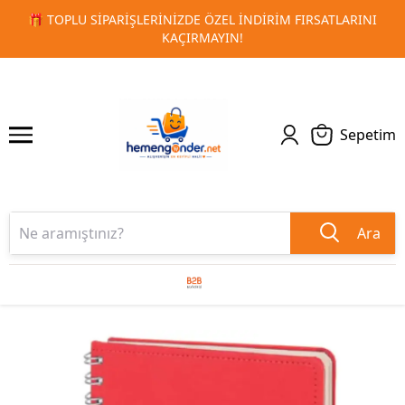
RSATLARINI
🚀 KURUMSAL PROMOSYON VE MATBAA ÜRÜNLE
1
2
TESLIMAT!
Sepetim
Ara