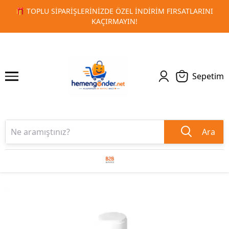
ATLARINI
🚀 KURUMSAL PROMOSYON VE MATBAA ÜRÜNLERI
1
2
TESLIMAT!
Sepetim
Ara