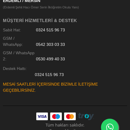
ERDEMLİ / MERSİN
(Erdemli Şehit Hacı Ömer Serin İlköğretim Okulu Yanı)
MÜŞTERI HIZMETLERI & DESTEK
Sabit Hat:
0324 515 96 73
GSM /
WhatsApp:
0542 303 03 33
GSM / WhatsApp
2:
0530 499 40 33
Destek Hattı:
0324 515 96 73
MESAİ SAATLERİ İÇERİSİNDE BİZİMLE İLETİŞİME
GEÇEBİLİRSİNİZ.
Tüm hakları saklıdır.